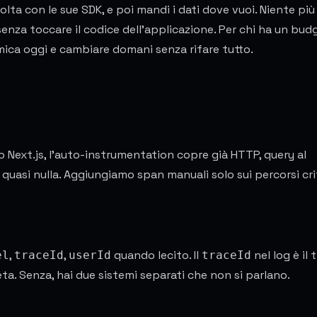
lta con le sue SDK, e poi mandi i dati dove vuoi. Niente più
enza toccare il codice dell'applicazione. Per chi ha un bud
omica oggi e cambiare domani senza rifare tutto.
 Next.js, l'auto-instrumentation copre già HTTP, query al
uasi nulla. Aggiungiamo span manuali solo sui percorsi crit
,
,
quando lecito. Il
nel log è il 
el
traceId
userId
traceId
ta. Senza, hai due sistemi separati che non si parlano.