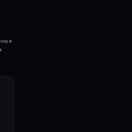
orno è
a