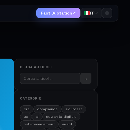
Fast Quotation
↗
IT
CERCA ARTICOLI
→
CATEGORIE
cra
compliance
sicurezza
ue
ai
sovranita-digitale
risk-management
ai-act