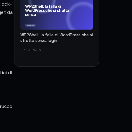
 lock-
get da
WP2Shell: la falla di WordPress che si
sfrutta senza login
22 Jul 2026
ici di
trucco