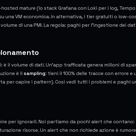
lf-hosted mature (lo stack Grafana con Loki per i log, Tempo
u una VM economica. In alternativa, i tier gratuiti o low-co
lume di una PMI. La regola: paghi per l'ingestione dei dati
mpionamento
l: è il volume di dati. Un'app trafficata genera milioni di spa
uzione è il
sampling
: tieni il 100% delle tracce con errore e 
 per capire i pattern). Così vedi tutti i problemi e paghi u
inire per ignorarli. Noi partiamo da pochi alert che contano: 
aturazione risorse. Un alert che non richiede azione è rumor