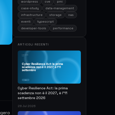
wordpress
cve
pmi
case-study
data-management
infrastructure
storage
nas
eventi
typescript
developer-tools
performance
ARTICOLI RECENTI
Cyber Resilience Act: la prima
scadenza non è il 2027, è l'11
settembre 2026
28 Jul 2026
ggero