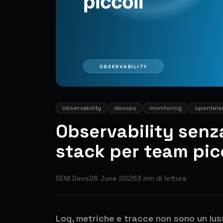
observability
devops
monitoring
opentele
Observability senz
stack per team pic
SEM Devs
26 June 2026
3
min di lettura
Log, metriche e tracce non sono un lu