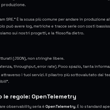
 produzione.
eam SRE." È la scusa più comune per andare in produzione al
olo può avere log, metriche e tracce serie con costi bassiss
amo sui nostri progetti, e la filosofia dietro.
tturati (JSON), non stringhe libere.
atenza, throughput, error rate). Poco spazio, tanta informa
a attraverso i tuoi servizi. Il pilastro più sottovalutato dai t
bili".
 le regole: OpenTelemetry
are observability seria è
OpenTelemetry
. È lo standard ap