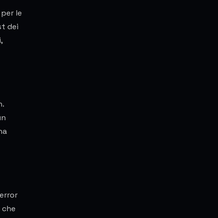
 per le
st dei
,
n.
un
na
error
e che