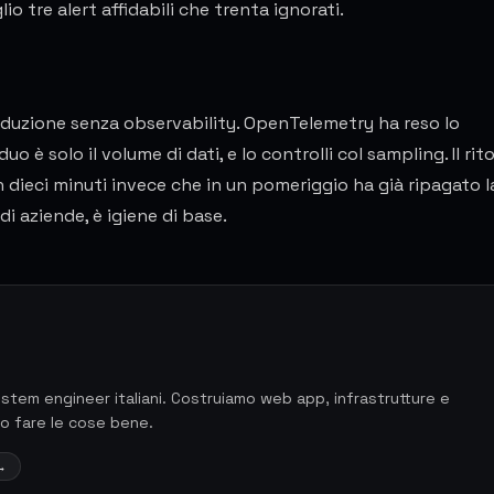
lio tre alert affidabili che trenta ignorati.
oduzione senza observability. OpenTelemetry ha reso lo
o è solo il volume di dati, e lo controlli col sampling. Il rit
in dieci minuti invece che in un pomeriggio ha già ripagato l
i aziende, è igiene di base.
ystem engineer italiani. Costruiamo web app, infrastrutture e
no fare le cose bene.
→