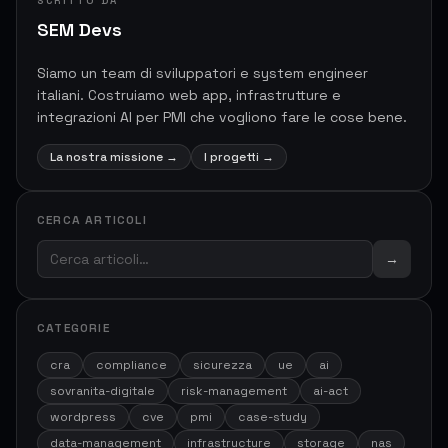
SCRITTO DA
SEM Devs
Siamo un team di sviluppatori e system engineer
italiani. Costruiamo web app, infrastrutture e
integrazioni AI per PMI che vogliono fare le cose bene.
La nostra missione
→
I progetti
→
CERCA ARTICOLI
→
CATEGORIE
cra
compliance
sicurezza
ue
ai
sovranita-digitale
risk-management
ai-act
wordpress
cve
pmi
case-study
data-management
infrastructure
storage
nas