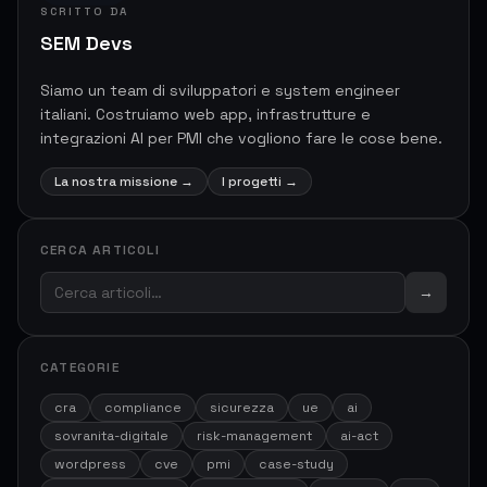
SCRITTO DA
SEM Devs
Siamo un team di sviluppatori e system engineer
italiani. Costruiamo web app, infrastrutture e
integrazioni AI per PMI che vogliono fare le cose bene.
La nostra missione
→
I progetti
→
CERCA ARTICOLI
→
CATEGORIE
cra
compliance
sicurezza
ue
ai
sovranita-digitale
risk-management
ai-act
wordpress
cve
pmi
case-study